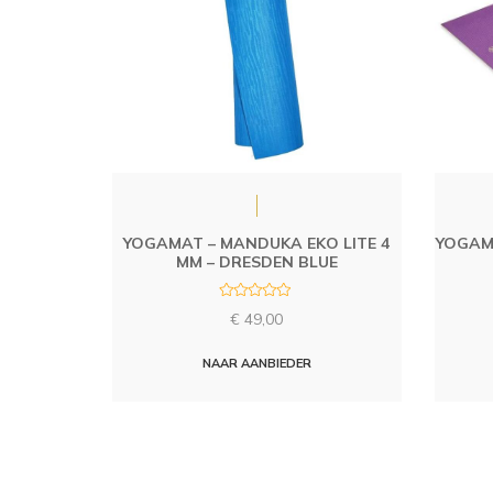
YOGAMAT – MANDUKA EKO LITE 4
YOGAM
MM – DRESDEN BLUE
R
€
49,00
a
t
e
d
NAAR AANBIEDER
0
o
u
t
o
f
5