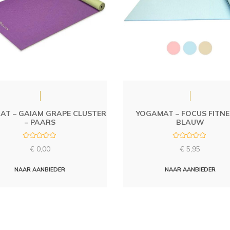
AT – GAIAM GRAPE CLUSTER
YOGAMAT – FOCUS FITNE
– PAARS
BLAUW
R
R
€
0,00
€
5,95
a
a
t
t
e
e
d
d
NAAR AANBIEDER
NAAR AANBIEDER
0
0
o
o
u
u
t
t
o
o
f
f
5
5