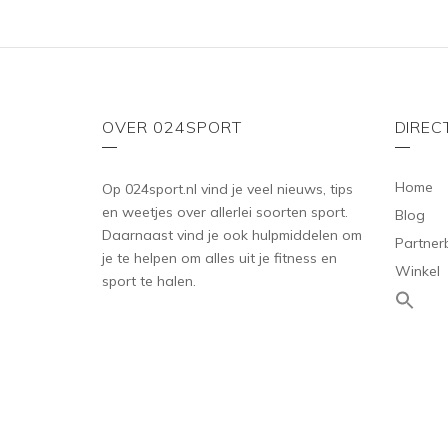
OVER 024SPORT
DIREC
Home
Op 024sport.nl vind je veel nieuws, tips
en weetjes over allerlei soorten sport.
Blog
Daarnaast vind je ook hulpmiddelen om
Partner
je te helpen om alles uit je fitness en
Winkel
sport te halen.