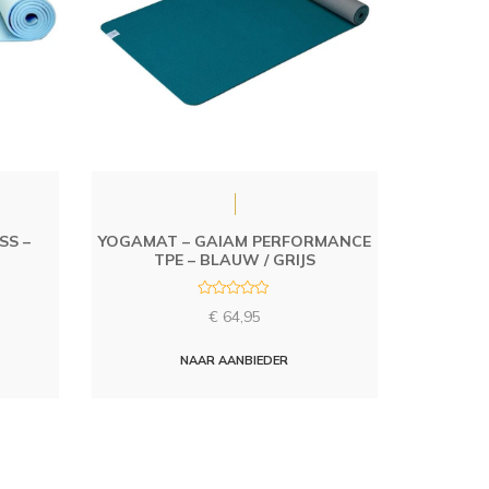
SS –
YOGAMAT – GAIAM PERFORMANCE
TPE – BLAUW / GRIJS
R
€
64,95
a
t
e
d
NAAR AANBIEDER
0
o
u
t
o
f
5