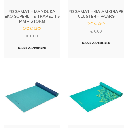
YOGAMAT – MANDUKA
YOGAMAT – GAIAM GRAPE
EKO SUPERLITE TRAVEL 1.5
CLUSTER – PAARS
MM – STORM
R
€
0,00
a
R
t
€
0,00
a
e
t
d
NAAR AANBIEDER
e
0
d
NAAR AANBIEDER
o
0
u
o
t
u
o
t
f
o
5
f
5