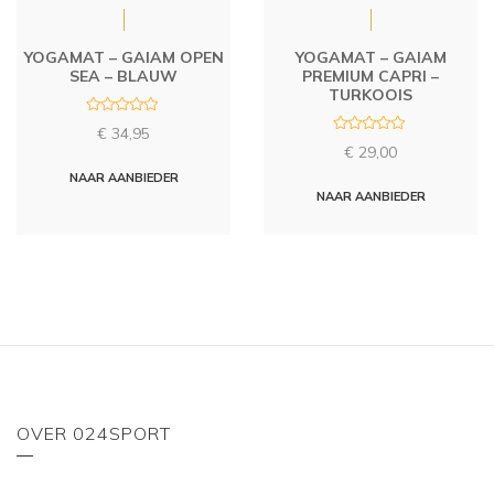
YOGAMAT – GAIAM OPEN
YOGAMAT – GAIAM
SEA – BLAUW
PREMIUM CAPRI –
TURKOOIS
R
€
34,95
a
R
t
€
29,00
a
e
t
d
NAAR AANBIEDER
e
0
d
NAAR AANBIEDER
o
0
u
o
t
u
o
t
f
o
5
f
5
OVER 024SPORT