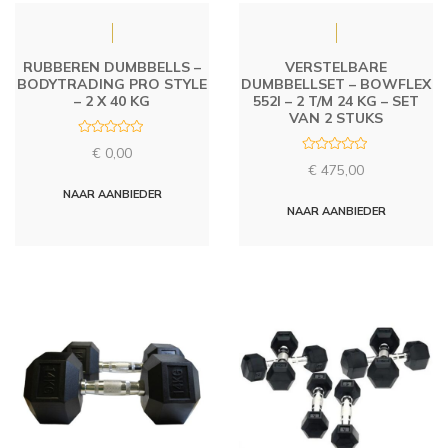
RUBBEREN DUMBBELLS –
VERSTELBARE
BODYTRADING PRO STYLE
DUMBBELLSET – BOWFLEX
– 2 X 40 KG
552I – 2 T/M 24 KG – SET
VAN 2 STUKS
R
€
0,00
a
R
t
€
475,00
a
e
t
d
NAAR AANBIEDER
e
0
d
NAAR AANBIEDER
o
0
u
o
t
u
o
t
f
o
5
f
5