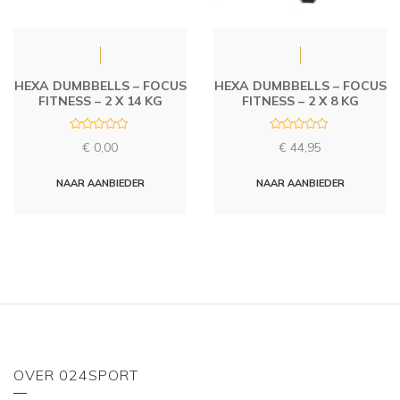
HEXA DUMBBELLS – FOCUS
HEXA DUMBBELLS – FOCUS
FITNESS – 2 X 14 KG
FITNESS – 2 X 8 KG
R
R
€
0,00
€
44,95
a
a
t
t
e
e
d
d
NAAR AANBIEDER
NAAR AANBIEDER
0
0
o
o
u
u
t
t
o
o
f
f
5
5
OVER 024SPORT