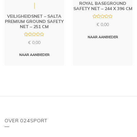
ROYAL BASEGROUND
SAFETY NET – 244 X 396 CM
VEILIGHEIDSNET – SALTA
PREMIUM GROUND SAFETY
R
€
0,00
a
NET – 251 CM
t
e
d
NAAR AANBIEDER
R
0
€
0,00
a
o
t
u
e
t
d
o
NAAR AANBIEDER
0
f
o
5
u
t
o
f
5
OVER 024SPORT