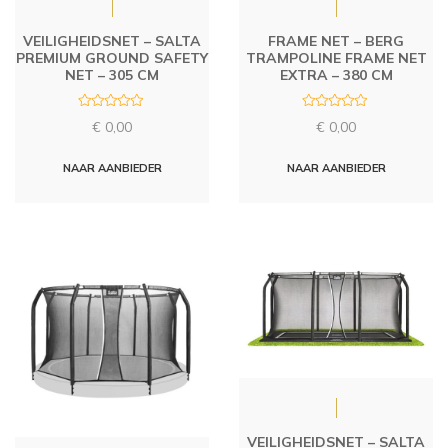
VEILIGHEIDSNET – SALTA
FRAME NET – BERG
PREMIUM GROUND SAFETY
TRAMPOLINE FRAME NET
NET – 305 CM
EXTRA – 380 CM
R
R
€
0,00
€
0,00
a
a
t
t
e
e
d
d
NAAR AANBIEDER
NAAR AANBIEDER
0
0
o
o
u
u
t
t
o
o
f
f
5
5
VEILIGHEIDSNET – SALTA