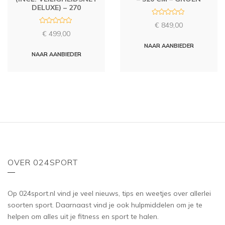
DELUXE) – 270
R
€
849,00
a
R
t
€
499,00
a
e
t
d
NAAR AANBIEDER
e
0
d
NAAR AANBIEDER
o
0
u
o
t
u
o
t
f
o
5
f
5
OVER 024SPORT
Op 024sport.nl vind je veel nieuws, tips en weetjes over allerlei
soorten sport. Daarnaast vind je ook hulpmiddelen om je te
helpen om alles uit je fitness en sport te halen.