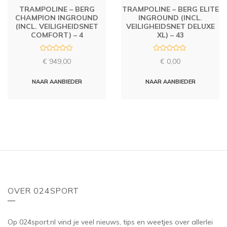
TRAMPOLINE – BERG
TRAMPOLINE – BERG ELITE
CHAMPION INGROUND
INGROUND (INCL.
(INCL. VEILIGHEIDSNET
VEILIGHEIDSNET DELUXE
COMFORT) – 4
XL) – 43
R
R
€
949,00
€
0,00
a
a
t
t
e
e
d
d
NAAR AANBIEDER
NAAR AANBIEDER
0
0
o
o
u
u
t
t
o
o
f
f
5
5
OVER 024SPORT
Op 024sport.nl vind je veel nieuws, tips en weetjes over allerlei