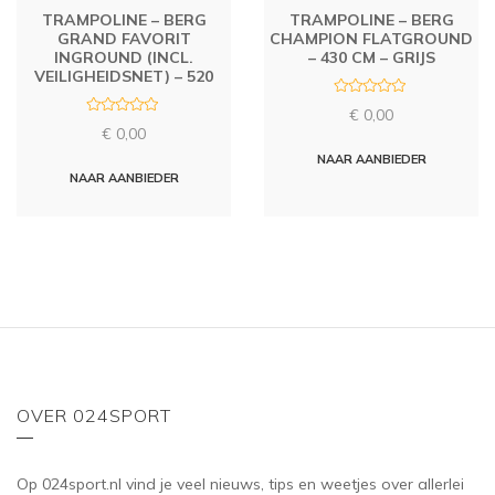
TRAMPOLINE – BERG
TRAMPOLINE – BERG
GRAND FAVORIT
CHAMPION FLATGROUND
INGROUND (INCL.
– 430 CM – GRIJS
VEILIGHEIDSNET) – 520
R
€
0,00
a
R
t
€
0,00
a
e
t
d
NAAR AANBIEDER
e
0
d
NAAR AANBIEDER
o
0
u
o
t
u
o
t
f
o
5
f
5
OVER 024SPORT
Op 024sport.nl vind je veel nieuws, tips en weetjes over allerlei