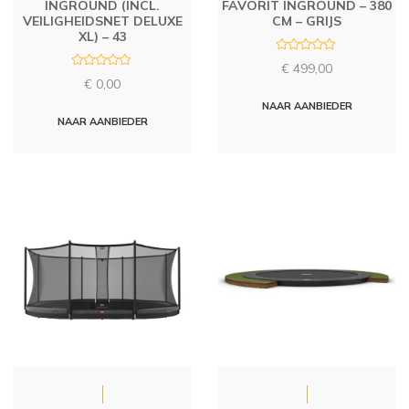
INGROUND (INCL.
FAVORIT INGROUND – 380
VEILIGHEIDSNET DELUXE
CM – GRIJS
XL) – 43
R
€
499,00
a
R
t
€
0,00
a
e
t
d
NAAR AANBIEDER
e
0
d
NAAR AANBIEDER
o
0
u
o
t
u
o
t
f
o
5
f
5