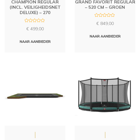
CHAMPION REGULAR
GRAND FAVORIT REGULAR
(INCL. VEILIGHEIDSNET
– 520 CM – GROEN
DELUXE) – 270
R
€
849,00
a
R
t
€
499,00
a
e
t
d
NAAR AANBIEDER
e
0
d
NAAR AANBIEDER
o
0
u
o
t
u
o
t
f
o
5
f
5