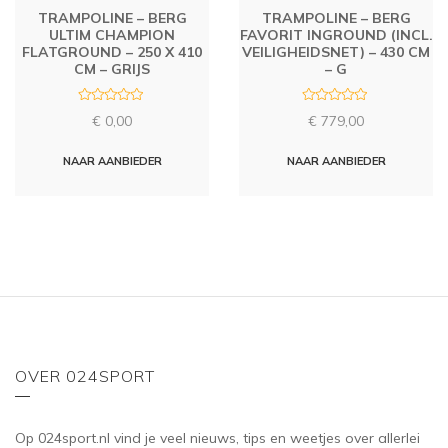
TRAMPOLINE – BERG
TRAMPOLINE – BERG
ULTIM CHAMPION
FAVORIT INGROUND (INCL.
FLATGROUND – 250 X 410
VEILIGHEIDSNET) – 430 CM
CM – GRIJS
– G
R
R
€
0,00
€
779,00
a
a
t
t
e
e
d
d
NAAR AANBIEDER
NAAR AANBIEDER
0
0
o
o
u
u
t
t
o
o
f
f
5
5
OVER 024SPORT
Op 024sport.nl vind je veel nieuws, tips en weetjes over allerlei