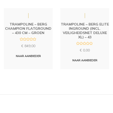
TRAMPOLINE – BERG
TRAMPOLINE – BERG ELITE
CHAMPION FLATGROUND
INGROUND (INCL.
– 430 CM – GROEN
VEILIGHEIDSNET DELUXE
XL) – 43
R
€
849,00
a
R
t
€
0,00
a
e
t
d
NAAR AANBIEDER
e
0
d
NAAR AANBIEDER
o
0
u
o
t
u
o
t
f
o
5
f
5