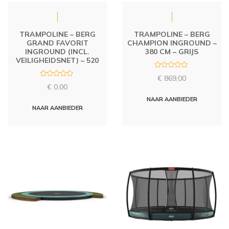
TRAMPOLINE – BERG
TRAMPOLINE – BERG
GRAND FAVORIT
CHAMPION INGROUND –
INGROUND (INCL.
380 CM – GRIJS
VEILIGHEIDSNET) – 520
R
€
869,00
a
R
t
€
0,00
a
e
t
d
NAAR AANBIEDER
e
0
d
NAAR AANBIEDER
o
0
u
o
t
u
o
t
f
o
5
f
5