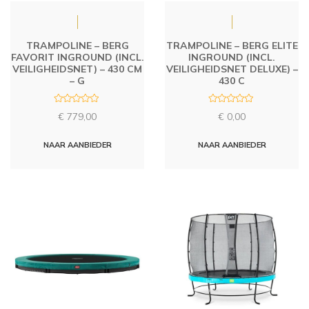
TRAMPOLINE – BERG
TRAMPOLINE – BERG ELITE
FAVORIT INGROUND (INCL.
INGROUND (INCL.
VEILIGHEIDSNET) – 430 CM
VEILIGHEIDSNET DELUXE) –
– G
430 C
R
R
€
779,00
€
0,00
a
a
t
t
e
e
d
d
NAAR AANBIEDER
NAAR AANBIEDER
0
0
o
o
u
u
t
t
o
o
f
f
5
5