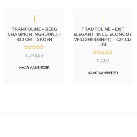
TRAMPOLINE – BERG
TRAMPOLINE – EXIT
CHAMPION INGROUND –
ELEGANT (INCL. ECONOMY
430 CM – GROEN
VEILIGHEIDSNET) – 427 CM
– BL
R
€
749,00
a
R
t
€
0,00
a
e
t
d
NAAR AANBIEDER
e
0
d
NAAR AANBIEDER
o
0
u
o
t
u
o
t
f
o
5
f
5