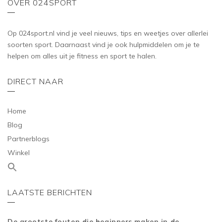
OVER 024SPORT
Op 024sport.nl vind je veel nieuws, tips en weetjes over allerlei
soorten sport. Daarnaast vind je ook hulpmiddelen om je te
helpen om alles uit je fitness en sport te halen.
DIRECT NAAR
Home
Blog
Partnerblogs
Winkel
LAATSTE BERICHTEN
De grootste fouten die beginners maken in de