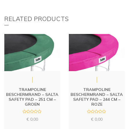
RELATED PRODUCTS
TRAMPOLINE
TRAMPOLINE
BESCHERMRAND – SALTA
BESCHERMRAND – SALTA
SAFETY PAD – 251 CM –
SAFETY PAD – 244 CM –
GROEN
ROZE
R
R
€
0,00
€
0,00
a
a
t
t
e
e