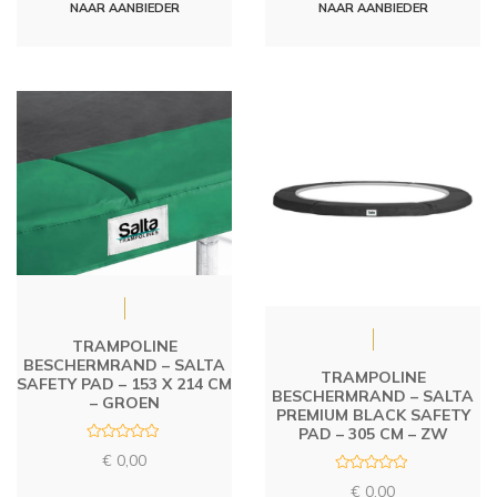
d
d
NAAR AANBIEDER
NAAR AANBIEDER
0
0
o
o
u
u
t
t
o
o
f
f
5
5
TRAMPOLINE
BESCHERMRAND – SALTA
TRAMPOLINE
SAFETY PAD – 153 X 214 CM
BESCHERMRAND – SALTA
– GROEN
PREMIUM BLACK SAFETY
PAD – 305 CM – ZW
R
€
0,00
a
t
R
€
0,00
e
a