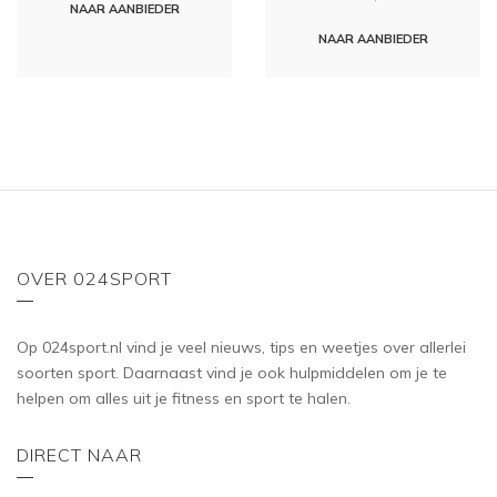
d
NAAR AANBIEDER
t
0
e
o
d
NAAR AANBIEDER
u
0
t
o
o
u
f
t
5
o
f
5
OVER 024SPORT
Op 024sport.nl vind je veel nieuws, tips en weetjes over allerlei
soorten sport. Daarnaast vind je ook hulpmiddelen om je te
helpen om alles uit je fitness en sport te halen.
DIRECT NAAR