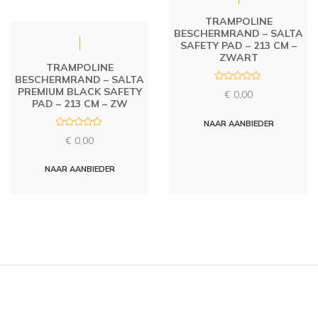
TRAMPOLINE
BESCHERMRAND – SALTA
SAFETY PAD – 213 CM –
ZWART
TRAMPOLINE
BESCHERMRAND – SALTA
R
PREMIUM BLACK SAFETY
€
0,00
a
PAD – 213 CM – ZW
t
e
d
NAAR AANBIEDER
0
R
o
€
0,00
a
u
t
t
e
o
d
NAAR AANBIEDER
f
0
5
o
u
t
o
f
5