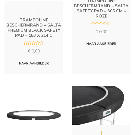
TRAMPOLINE
BESCHERMRAND – SALTA
SAFETY PAD – 305 CM –
ROZE
TRAMPOLINE
BESCHERMRAND – SALTA
R
PREMIUM BLACK SAFETY
€
0,00
a
PAD – 153 X 214 C
t
e
d
NAAR AANBIEDER
0
R
o
€
0,00
a
u
t
t
e
o
d
NAAR AANBIEDER
f
0
5
o
u
t
o
f
5