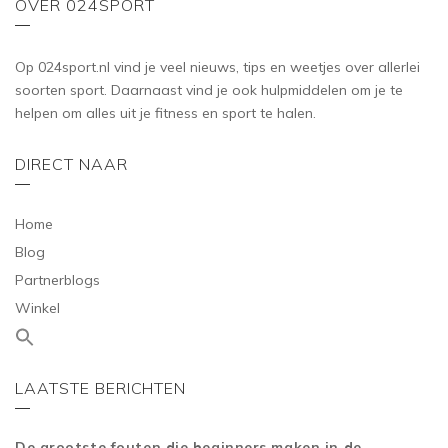
OVER 024SPORT
Op 024sport.nl vind je veel nieuws, tips en weetjes over allerlei
soorten sport. Daarnaast vind je ook hulpmiddelen om je te
helpen om alles uit je fitness en sport te halen.
DIRECT NAAR
Home
Blog
Partnerblogs
Winkel
LAATSTE BERICHTEN
De grootste fouten die beginners maken in de