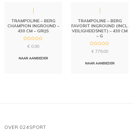
TRAMPOLINE – BERG
TRAMPOLINE – BERG
CHAMPION INGROUND –
FAVORIT INGROUND (INCL.
430 CM – GRIJS
VEILIGHEIDSNET) – 430 CM
– G
R
€
0,00
a
R
t
€
779,00
a
e
t
d
NAAR AANBIEDER
e
0
d
NAAR AANBIEDER
o
0
u
o
t
u
o
t
f
o
5
f
5
OVER 024SPORT