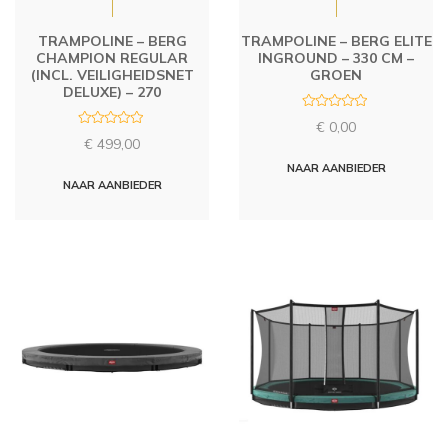
TRAMPOLINE – BERG
TRAMPOLINE – BERG ELITE
CHAMPION REGULAR
INGROUND – 330 CM –
(INCL. VEILIGHEIDSNET
GROEN
DELUXE) – 270
R
€
0,00
a
R
t
€
499,00
a
e
t
d
NAAR AANBIEDER
e
0
d
NAAR AANBIEDER
o
0
u
o
t
u
o
t
f
o
5
f
5