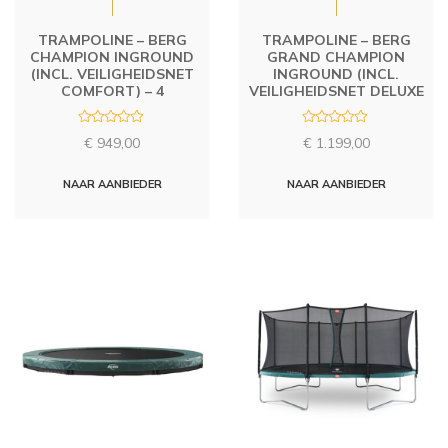
TRAMPOLINE – BERG
TRAMPOLINE – BERG
CHAMPION INGROUND
GRAND CHAMPION
(INCL. VEILIGHEIDSNET
INGROUND (INCL.
COMFORT) – 4
VEILIGHEIDSNET DELUXE
R
R
€
949,00
€
1.199,00
a
a
t
t
e
e
d
d
NAAR AANBIEDER
NAAR AANBIEDER
0
0
o
o
u
u
t
t
o
o
f
f
5
5