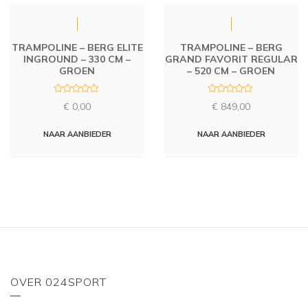
TRAMPOLINE – BERG ELITE
TRAMPOLINE – BERG
INGROUND – 330 CM –
GRAND FAVORIT REGULAR
GROEN
– 520 CM – GROEN
R
R
€
0,00
€
849,00
a
a
t
t
e
e
d
d
NAAR AANBIEDER
NAAR AANBIEDER
0
0
o
o
u
u
t
t
o
o
f
f
5
5
OVER 024SPORT