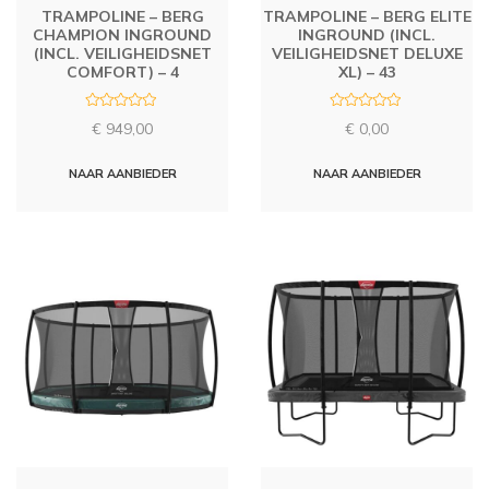
TRAMPOLINE – BERG
TRAMPOLINE – BERG ELITE
CHAMPION INGROUND
INGROUND (INCL.
(INCL. VEILIGHEIDSNET
VEILIGHEIDSNET DELUXE
COMFORT) – 4
XL) – 43
R
R
€
949,00
€
0,00
a
a
t
t
e
e
d
d
NAAR AANBIEDER
NAAR AANBIEDER
0
0
o
o
u
u
t
t
o
o
f
f
5
5