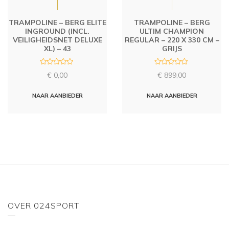
TRAMPOLINE – BERG ELITE
TRAMPOLINE – BERG
INGROUND (INCL.
ULTIM CHAMPION
VEILIGHEIDSNET DELUXE
REGULAR – 220 X 330 CM –
XL) – 43
GRIJS
R
R
€
0,00
€
899,00
a
a
t
t
e
e
d
d
NAAR AANBIEDER
NAAR AANBIEDER
0
0
o
o
u
u
t
t
o
o
f
f
5
5
OVER 024SPORT