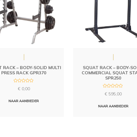
 RACK – BODY-SOLID MULTI
SQUAT RACK – BODY-SO
PRESS RACK GPR370
COMMERCIAL SQUAT ST
SPR250
R
€
0,00
a
R
t
€
595,00
a
e
t
d
NAAR AANBIEDER
e
0
d
NAAR AANBIEDER
o
0
u
o
t
u
o
t
f
o
5
f
5