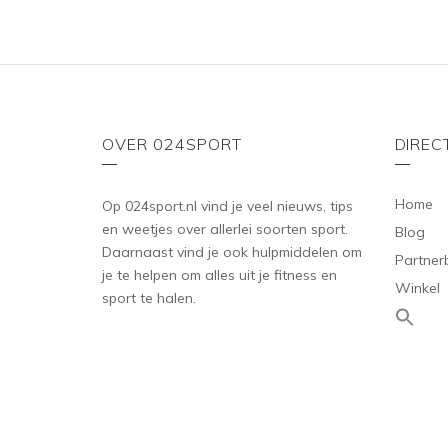
OVER 024SPORT
DIREC
Home
Op 024sport.nl vind je veel nieuws, tips
en weetjes over allerlei soorten sport.
Blog
Daarnaast vind je ook hulpmiddelen om
Partner
je te helpen om alles uit je fitness en
Winkel
sport te halen.