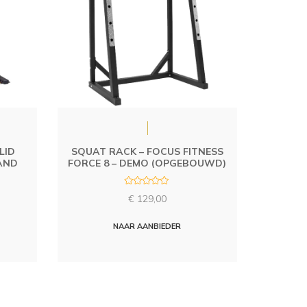
LID
SQUAT RACK – FOCUS FITNESS
AND
FORCE 8 – DEMO (OPGEBOUWD)
R
€
129,00
a
t
e
d
NAAR AANBIEDER
0
o
u
t
o
f
5