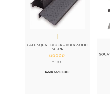
CALF SQUAT BLOCK – BODY-SOLID
SCB26
SQUAT
R
€
0,00
a
t
e
d
NAAR AANBIEDER
0
o
u
t
o
f
5