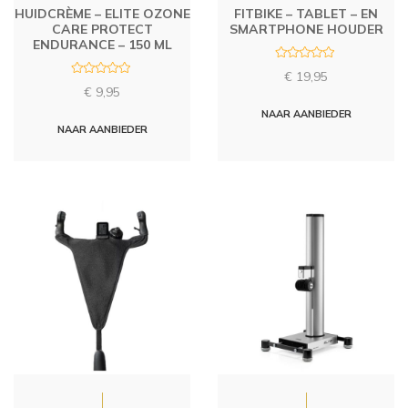
HUIDCRÈME – ELITE OZONE
FITBIKE – TABLET – EN
CARE PROTECT
SMARTPHONE HOUDER
ENDURANCE – 150 ML
R
€
19,95
a
R
t
€
9,95
a
e
t
d
NAAR AANBIEDER
e
0
d
NAAR AANBIEDER
o
0
u
o
t
u
o
t
f
o
5
f
5