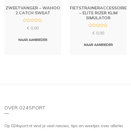
ZWEETVANGER – WAHOO
FIETSTRAINERACCESSOIRE
2 CATCH SWEAT
– ELITE RIZER KLIM
SIMULATOR
R
€
0,00
a
R
t
€
0,00
a
e
t
d
NAAR AANBIEDER
e
0
d
NAAR AANBIEDER
o
0
u
o
t
u
o
t
f
o
5
f
5
OVER 024SPORT
Op 024sport.nl vind je veel nieuws, tips en weetjes over allerlei