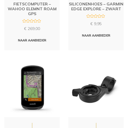
FIETSCOMPUTER –
SILICONENHOES – GARMIN
WAHOO ELEMNT ROAM
EDGE EXPLORE – ZWART
GPS
R
€
9,95
a
R
t
€
269,00
a
e
t
d
NAAR AANBIEDER
e
0
d
NAAR AANBIEDER
o
0
u
o
t
u
o
t
f
o
5
f
5