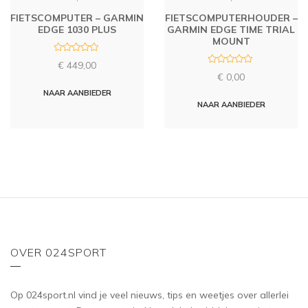
FIETSCOMPUTER – GARMIN
FIETSCOMPUTERHOUDER –
EDGE 1030 PLUS
GARMIN EDGE TIME TRIAL
MOUNT
R
€
449,00
a
R
t
€
0,00
a
e
t
d
NAAR AANBIEDER
e
0
d
NAAR AANBIEDER
o
0
u
o
t
u
o
t
f
o
5
f
5
OVER 024SPORT
Op 024sport.nl vind je veel nieuws, tips en weetjes over allerlei