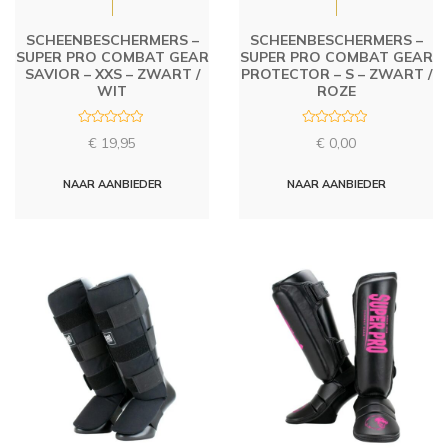
SCHEENBESCHERMERS –
SCHEENBESCHERMERS –
SUPER PRO COMBAT GEAR
SUPER PRO COMBAT GEAR
SAVIOR – XXS – ZWART /
PROTECTOR – S – ZWART /
WIT
ROZE
R
R
€
19,95
€
0,00
a
a
t
t
e
e
d
d
NAAR AANBIEDER
NAAR AANBIEDER
0
0
o
o
u
u
t
t
o
o
f
f
5
5