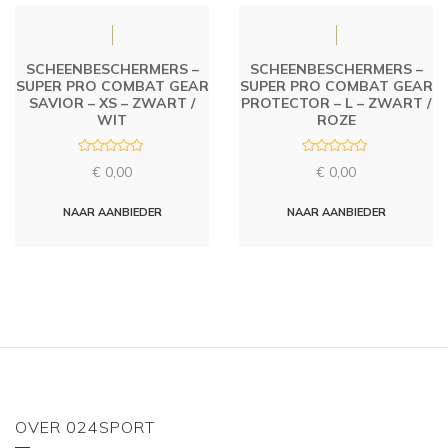
SCHEENBESCHERMERS –
SCHEENBESCHERMERS –
SUPER PRO COMBAT GEAR
SUPER PRO COMBAT GEAR
SAVIOR – XS – ZWART /
PROTECTOR – L – ZWART /
WIT
ROZE
R
R
€
0,00
€
0,00
a
a
t
t
e
e
d
d
NAAR AANBIEDER
NAAR AANBIEDER
0
0
o
o
u
u
t
t
o
o
f
f
5
5
OVER 024SPORT