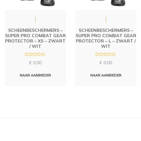
SCHEENBESCHERMERS –
SCHEENBESCHERMERS –
SUPER PRO COMBAT GEAR
SUPER PRO COMBAT GEAR
PROTECTOR – XS – ZWART
PROTECTOR – L – ZWART /
/ WIT
WIT
R
R
€
0,00
€
0,00
a
a
t
t
e
e
d
d
NAAR AANBIEDER
NAAR AANBIEDER
0
0
o
o
u
u
t
t
o
o
f
f
5
5