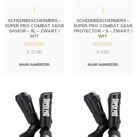
SCHEENBESCHERMERS –
SCHEENBESCHERMERS –
SUPER PRO COMBAT GEAR
SUPER PRO COMBAT GEAR
SAVIOR – XL – ZWART /
PROTECTOR – S – ZWART /
WIT
WIT
R
R
€
27,00
€
0,00
a
a
t
t
e
e
d
d
NAAR AANBIEDER
NAAR AANBIEDER
0
0
o
o
u
u
t
t
o
o
f
f
5
5