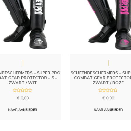
NBESCHERMERS – SUPER PRO
SCHEENBESCHERMERS – SUP
AT GEAR PROTECTOR – S –
COMBAT GEAR PROTECTOR 
ZWART / WIT
ZWART / ROZE
R
R
€
0,00
€
0,00
a
a
t
t
e
e
d
d
NAAR AANBIEDER
NAAR AANBIEDER
0
0
o
o
u
u
t
t
o
o
f
f