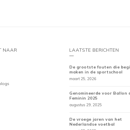
5
5
T NAAR
LAATSTE BERICHTEN
De grootste fouten die beg
maken in de sportschool
maart 25, 2026
blogs
Genomineerde voor Ballon 
Feminin 2025
augustus 29, 2025
De vroege jaren van het
Nederlandse voetbal