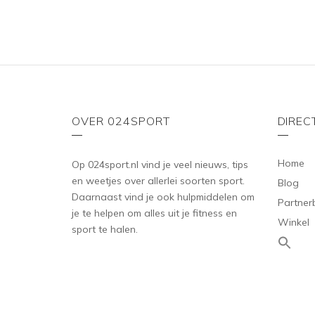
5
OVER 024SPORT
DIREC
Home
Op 024sport.nl vind je veel nieuws, tips
en weetjes over allerlei soorten sport.
Blog
Daarnaast vind je ook hulpmiddelen om
Partner
je te helpen om alles uit je fitness en
Winkel
sport te halen.