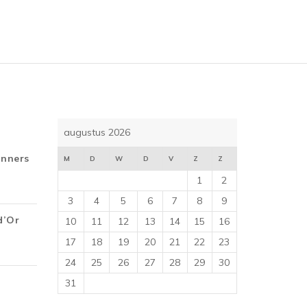
5
augustus 2026
inners
M
D
W
D
V
Z
Z
1
2
3
4
5
6
7
8
9
d’Or
10
11
12
13
14
15
16
17
18
19
20
21
22
23
24
25
26
27
28
29
30
31