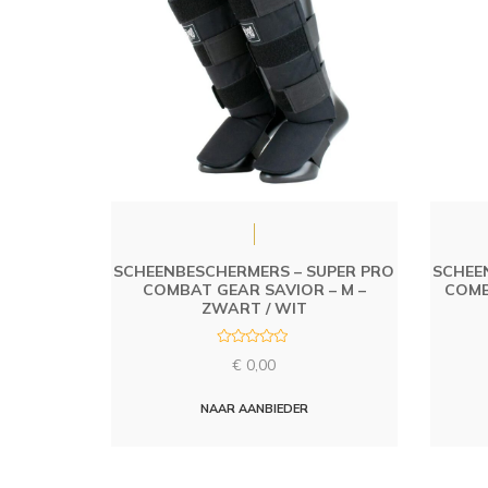
SCHEENBESCHERMERS – SUPER PRO
SCHEE
COMBAT GEAR SAVIOR – M –
COMB
ZWART / WIT
R
€
0,00
a
t
e
d
NAAR AANBIEDER
0
o
u
t
o
f