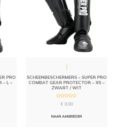
ER PRO
SCHEENBESCHERMERS – SUPER PRO
– L –
COMBAT GEAR PROTECTOR – XS –
ZWART / WIT
R
€
0,00
a
t
e
d
NAAR AANBIEDER
0
o
u
t
o
f