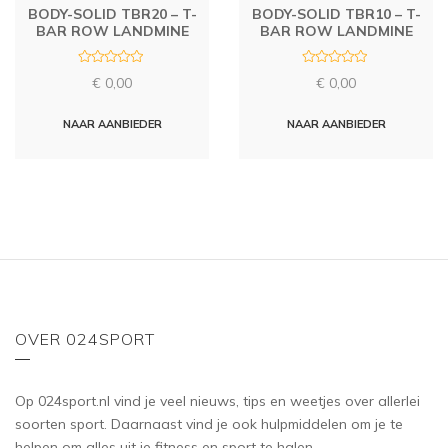
BODY-SOLID TBR20 – T-
BODY-SOLID TBR10 – T-
BAR ROW LANDMINE
BAR ROW LANDMINE
R
R
€
0,00
€
0,00
a
a
t
t
e
e
d
d
NAAR AANBIEDER
NAAR AANBIEDER
0
0
o
o
u
u
t
t
o
o
f
f
5
5
OVER 024SPORT
Op 024sport.nl vind je veel nieuws, tips en weetjes over allerlei
soorten sport. Daarnaast vind je ook hulpmiddelen om je te
helpen om alles uit je fitness en sport te halen.