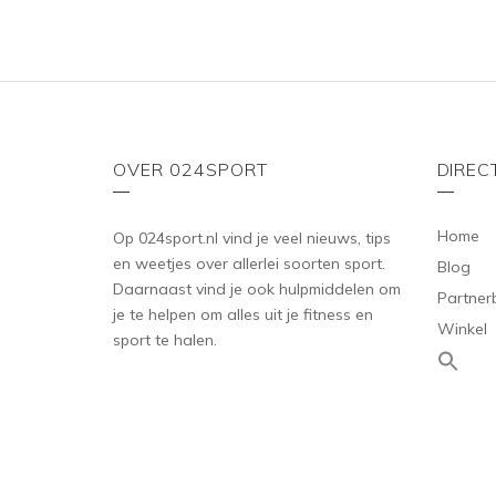
OVER 024SPORT
DIREC
Home
Op 024sport.nl vind je veel nieuws, tips
en weetjes over allerlei soorten sport.
Blog
Daarnaast vind je ook hulpmiddelen om
Partner
je te helpen om alles uit je fitness en
Winkel
sport te halen.