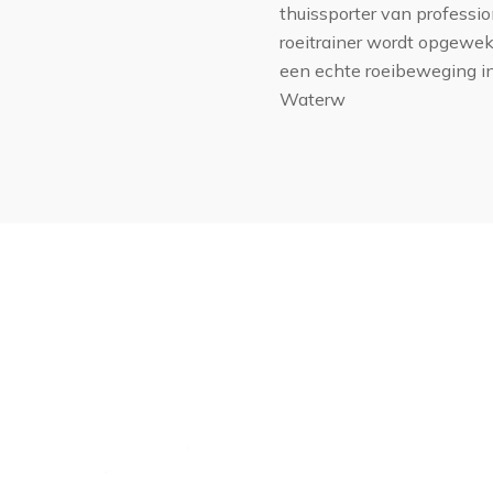
thuissporter van professi
roeitrainer wordt opgewekt
een echte roeibeweging in
Waterw