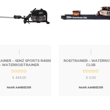
AINER – SENZ SPORTS R4000
ROEITRAINER – WATERR
– WATERROEITRAINER
CLUB
R
R
€
449,00
€
0,00
a
a
t
t
e
e
d
d
NAAR AANBIEDER
NAAR AANBIEDER
0
0
o
o
u
u
t
t
o
o
f
f
5
5