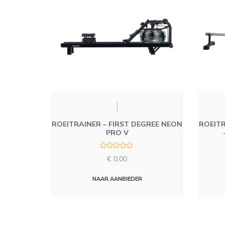
ROEITRAINER – FIRST DEGREE NEON
ROEITR
PRO V
R
€
0,00
a
t
e
d
NAAR AANBIEDER
0
o
u
t
o
f
5