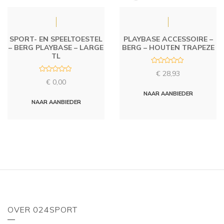
SPORT- EN SPEELTOESTEL
PLAYBASE ACCESSOIRE –
– BERG PLAYBASE – LARGE
BERG – HOUTEN TRAPEZE
TL
R
€
28,93
a
R
t
€
0,00
a
e
t
d
NAAR AANBIEDER
e
0
d
NAAR AANBIEDER
o
0
u
o
t
u
o
t
f
o
5
f
5
OVER 024SPORT