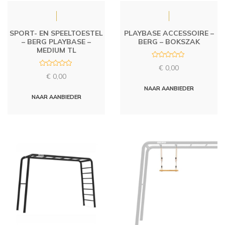
SPORT- EN SPEELTOESTEL
PLAYBASE ACCESSOIRE –
– BERG PLAYBASE –
BERG – BOKSZAK
MEDIUM TL
R
€
0,00
a
R
t
€
0,00
a
e
t
d
NAAR AANBIEDER
e
0
d
NAAR AANBIEDER
o
0
u
o
t
u
o
t
f
o
5
f
5