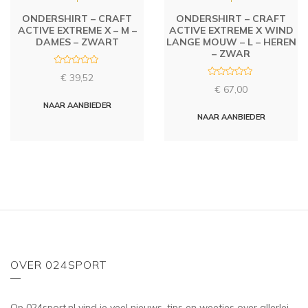
ONDERSHIRT – CRAFT
ONDERSHIRT – CRAFT
ACTIVE EXTREME X – M –
ACTIVE EXTREME X WIND
DAMES – ZWART
LANGE MOUW – L – HEREN
– ZWAR
R
€
39,52
a
R
t
€
67,00
a
e
t
d
NAAR AANBIEDER
e
0
d
NAAR AANBIEDER
o
0
u
o
t
u
o
t
f
o
5
f
5
OVER 024SPORT
Op 024sport.nl vind je veel nieuws, tips en weetjes over allerlei