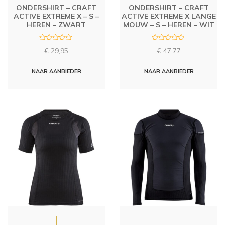
ONDERSHIRT – CRAFT
ONDERSHIRT – CRAFT
ACTIVE EXTREME X – S –
ACTIVE EXTREME X LANGE
HEREN – ZWART
MOUW – S – HEREN – WIT
R
R
€
29,95
€
47,77
a
a
t
t
e
e
d
d
NAAR AANBIEDER
NAAR AANBIEDER
0
0
o
o
u
u
t
t
o
o
f
f
5
5