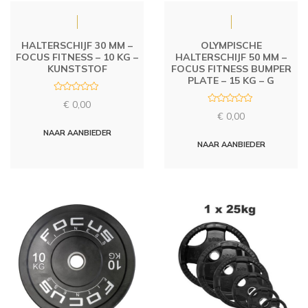
HALTERSCHIJF 30 MM –
OLYMPISCHE
FOCUS FITNESS – 10 KG –
HALTERSCHIJF 50 MM –
KUNSTSTOF
FOCUS FITNESS BUMPER
PLATE – 15 KG – G
R
€
0,00
a
R
t
€
0,00
a
e
t
d
NAAR AANBIEDER
e
0
d
NAAR AANBIEDER
o
0
u
o
t
u
o
t
f
o
5
f
5