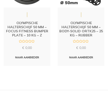
OLYMPISCHE
OLYMPISCHE
HALTERSCHIJF 50 MM –
HALTERSCHIJF 50 MM –
FOCUS FITNESS BUMPER
BODY-SOLID ORTK25 – 25
PLATE – 10 KG – Z
KG – RUBBER
R
R
€
0,00
€
0,00
a
a
t
t
e
e
d
d
NAAR AANBIEDER
NAAR AANBIEDER
0
0
o
o
u
u
t
t
o
o
f
f
5
5