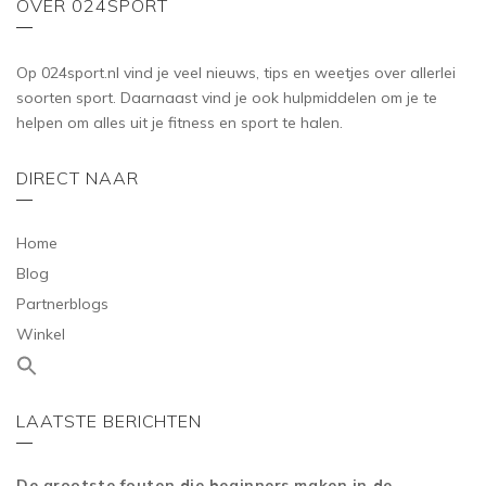
OVER 024SPORT
Op 024sport.nl vind je veel nieuws, tips en weetjes over allerlei
soorten sport. Daarnaast vind je ook hulpmiddelen om je te
helpen om alles uit je fitness en sport te halen.
DIRECT NAAR
Home
Blog
Partnerblogs
Winkel
LAATSTE BERICHTEN
De grootste fouten die beginners maken in de