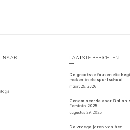
f
f
5
5
T NAAR
LAATSTE BERICHTEN
De grootste fouten die beg
maken in de sportschool
maart 25, 2026
blogs
Genomineerde voor Ballon 
Feminin 2025
augustus 29, 2025
De vroege jaren van het