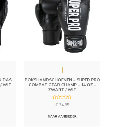
DIDAS
BOKSHANDSCHOENEN – SUPER PRO
/ WIT
COMBAT GEAR CHAMP – 14 OZ –
ZWART / WIT
R
€
34,95
a
t
e
d
NAAR AANBIEDER
0
o
u
t