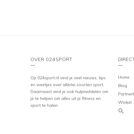
o
f
5
OVER 024SPORT
DIREC
Home
Op 024sport.nl vind je veel nieuws, tips
en weetjes over allerlei soorten sport.
Blog
Daarnaast vind je ook hulpmiddelen om
Partner
je te helpen om alles uit je fitness en
Winkel
sport te halen.