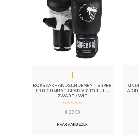
BOKSZAKHANDSCHOENEN – SUPER
KIND
PRO COMBAT GEAR VICTOR – L –
ADID
ZWART / WIT
R
€
29,00
a
t
e
d
NAAR AANBIEDER
0
o
u
t