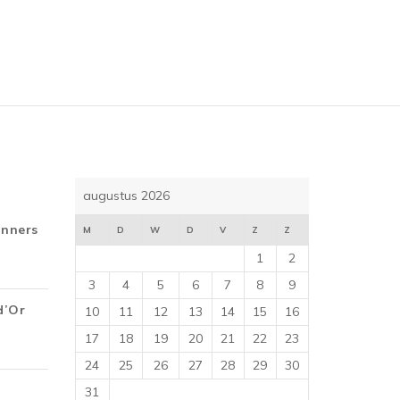
o
f
5
augustus 2026
inners
M
D
W
D
V
Z
Z
1
2
3
4
5
6
7
8
9
d’Or
10
11
12
13
14
15
16
17
18
19
20
21
22
23
24
25
26
27
28
29
30
31