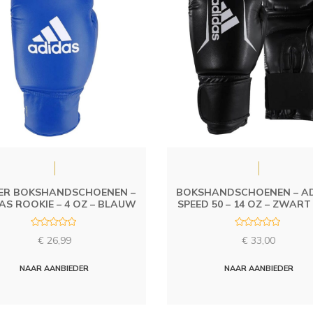
ER BOKSHANDSCHOENEN –
BOKSHANDSCHOENEN – A
AS ROOKIE – 4 OZ – BLAUW
SPEED 50 – 14 OZ – ZWART 
R
R
€
26,99
€
33,00
a
a
t
t
e
e
d
d
NAAR AANBIEDER
NAAR AANBIEDER
0
0
o
o
u
u
t
t
o
o