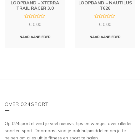
LOOPBAND – XTERRA
LOOPBAND – NAUTILUS
TRAIL RACER 3.0
T626
R
R
€
0,00
€
0,00
a
a
t
t
e
e
d
d
NAAR AANBIEDER
NAAR AANBIEDER
0
0
o
o
u
u
t
t
o
o
f
f
5
5
OVER 024SPORT
Op 024sport.nl vind je veel nieuws, tips en weetjes over allerlei
soorten sport. Daarnaast vind je ook hulpmiddelen om je te
helpen om alles uit je fitness en sport te halen.