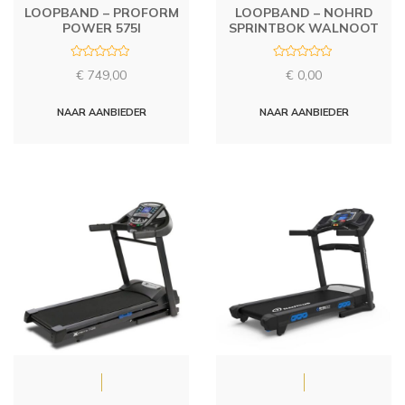
LOOPBAND – PROFORM
LOOPBAND – NOHRD
POWER 575I
SPRINTBOK WALNOOT
R
R
€
749,00
€
0,00
a
a
t
t
e
e
d
d
NAAR AANBIEDER
NAAR AANBIEDER
0
0
o
o
u
u
t
t
o
o
f
f
5
5