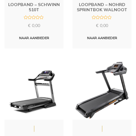
LOOPBAND – SCHWINN
LOOPBAND – NOHRD
510T
SPRINTBOK WALNOOT
R
R
€
0,00
€
0,00
a
a
t
t
e
e
d
d
NAAR AANBIEDER
NAAR AANBIEDER
0
0
o
o
u
u
t
t
o
o
f
f
5
5