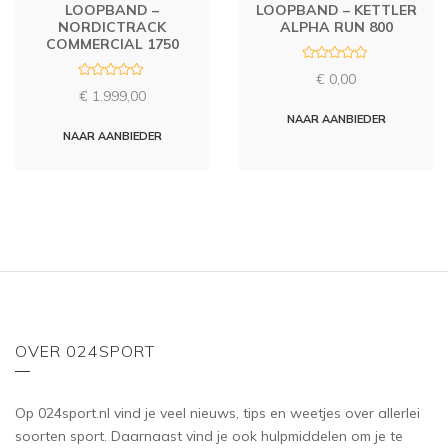
LOOPBAND –
LOOPBAND – KETTLER
NORDICTRACK
ALPHA RUN 800
COMMERCIAL 1750
R
€
0,00
a
R
t
€
1.999,00
a
e
t
d
NAAR AANBIEDER
e
0
d
NAAR AANBIEDER
o
0
u
o
t
u
o
t
f
o
5
f
5
OVER 024SPORT
Op 024sport.nl vind je veel nieuws, tips en weetjes over allerlei
soorten sport. Daarnaast vind je ook hulpmiddelen om je te