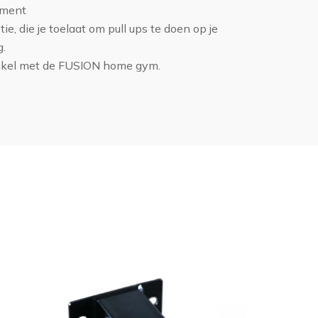
hment
e, die je toelaat om pull ups te doen op je
g.
nkel met de FUSION home gym.