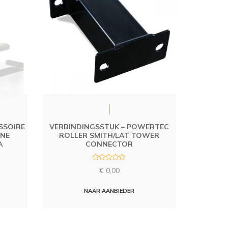
SSOIRE
VERBINDINGSSTUK – POWERTEC
INE
ROLLER SMITH/LAT TOWER
A
CONNECTOR
R
€
0,00
a
t
e
d
NAAR AANBIEDER
0
o
u
t
o
f