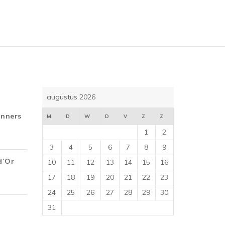
5
augustus 2026
inners
M
D
W
D
V
Z
Z
1
2
3
4
5
6
7
8
9
d’Or
10
11
12
13
14
15
16
17
18
19
20
21
22
23
24
25
26
27
28
29
30
31