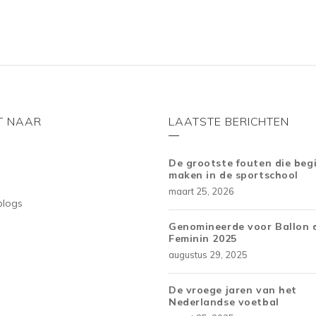
5
5
T NAAR
LAATSTE BERICHTEN
De grootste fouten die beg
maken in de sportschool
maart 25, 2026
blogs
Genomineerde voor Ballon 
Feminin 2025
augustus 29, 2025
De vroege jaren van het
Nederlandse voetbal