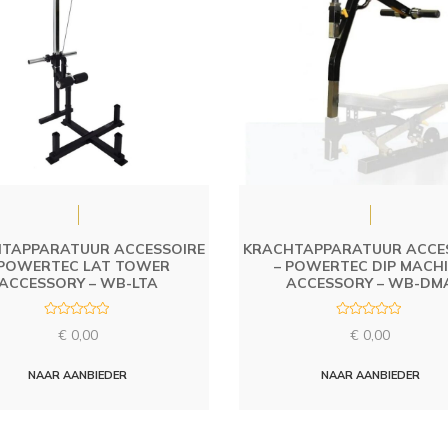
TAPPARATUUR ACCESSOIRE
KRACHTAPPARATUUR ACCE
 POWERTEC LAT TOWER
– POWERTEC DIP MACH
ACCESSORY – WB-LTA
ACCESSORY – WB-DM
R
R
€
0,00
€
0,00
a
a
t
t
e
e
d
d
NAAR AANBIEDER
NAAR AANBIEDER
0
0
o
o
u
u
t
t
o
o
f
f