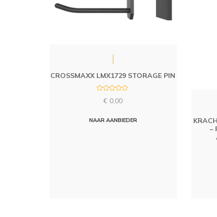
CROSSMAXX LMX1729 STORAGE PIN
R
€
0,00
a
t
e
d
KRACH
NAAR AANBIEDER
0
–
o
u
t
o
f
5