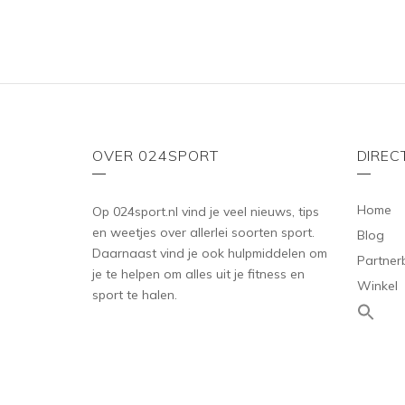
OVER 024SPORT
DIREC
Home
Op 024sport.nl vind je veel nieuws, tips
en weetjes over allerlei soorten sport.
Blog
Daarnaast vind je ook hulpmiddelen om
Partner
je te helpen om alles uit je fitness en
Winkel
sport te halen.