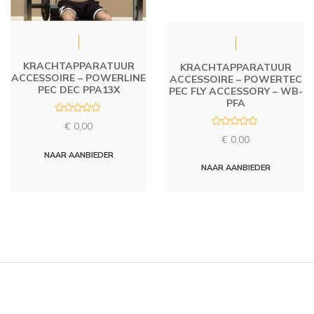
KRACHTAPPARATUUR
KRACHTAPPARATUUR
ACCESSOIRE – POWERLINE
ACCESSOIRE – POWERTEC
PEC DEC PPA13X
PEC FLY ACCESSORY – WB-
PFA
R
€
0,00
a
R
t
€
0,00
a
e
t
d
NAAR AANBIEDER
e
0
d
NAAR AANBIEDER
o
0
u
o
t
u
o
t
f
o
5
f
5