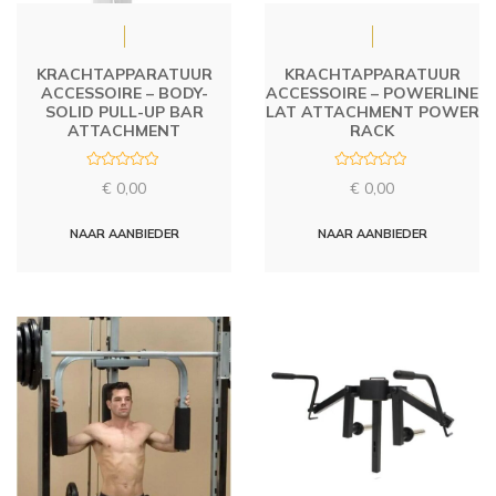
KRACHTAPPARATUUR
KRACHTAPPARATUUR
ACCESSOIRE – BODY-
ACCESSOIRE – POWERLINE
SOLID PULL-UP BAR
LAT ATTACHMENT POWER
ATTACHMENT
RACK
R
R
€
0,00
€
0,00
a
a
t
t
e
e
d
d
NAAR AANBIEDER
NAAR AANBIEDER
0
0
o
o
u
u
t
t
o
o
f
f
5
5