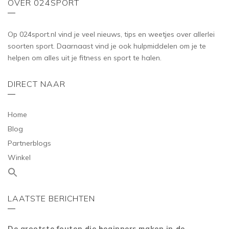
OVER 024SPORT
Op 024sport.nl vind je veel nieuws, tips en weetjes over allerlei
soorten sport. Daarnaast vind je ook hulpmiddelen om je te
helpen om alles uit je fitness en sport te halen.
DIRECT NAAR
Home
Blog
Partnerblogs
Winkel
LAATSTE BERICHTEN
De grootste fouten die beginners maken in de