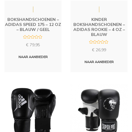
BOKSHANDSCHOENEN –
KINDER
ADIDAS SPEED 175 – 12 OZ
BOKSHANDSCHOENEN –
– BLAUW / GEEL
ADIDAS ROOKIE – 4 OZ –
BLAUW
R
€
79,95
a
R
t
€
26,99
a
e
t
d
NAAR AANBIEDER
e
0
d
NAAR AANBIEDER
o
0
u
o
t
u
o
t
f
o
5
f
5