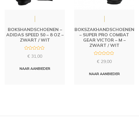
BOKSHANDSCHOENEN –
BOKSZAKHANDSCHOENEN
ADIDAS SPEED 50 – 8 OZ –
– SUPER PRO COMBAT
ZWART / WIT
GEAR VICTOR – M –
ZWART / WIT
R
€
31,00
a
R
t
€
29,00
a
e
t
d
NAAR AANBIEDER
e
0
d
NAAR AANBIEDER
o
0
u
o
t
u
o
t
f
o
5
f
5