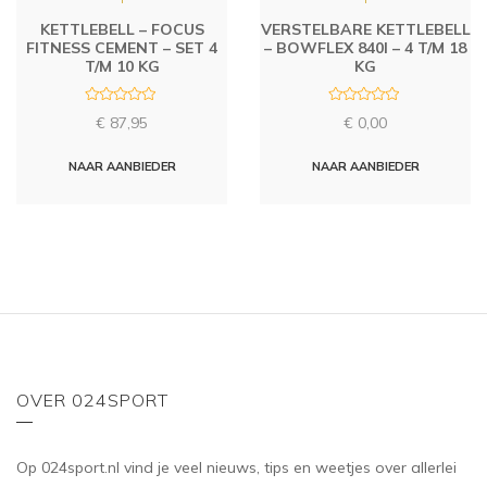
KETTLEBELL – FOCUS
VERSTELBARE KETTLEBELL
FITNESS CEMENT – SET 4
– BOWFLEX 840I – 4 T/M 18
T/M 10 KG
KG
R
R
€
87,95
€
0,00
a
a
t
t
e
e
d
d
NAAR AANBIEDER
NAAR AANBIEDER
0
0
o
o
u
u
t
t
o
o
f
f
5
5
OVER 024SPORT
Op 024sport.nl vind je veel nieuws, tips en weetjes over allerlei