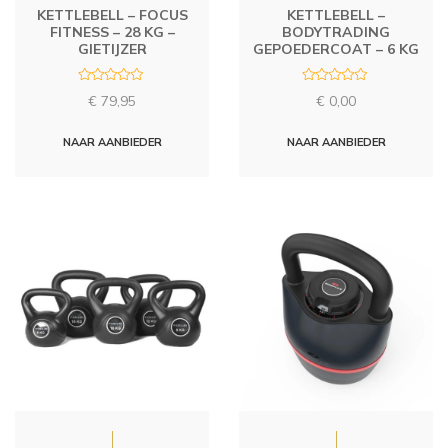
KETTLEBELL – FOCUS
KETTLEBELL –
FITNESS – 28 KG –
BODYTRADING
GIETIJZER
GEPOEDERCOAT – 6 KG
R
R
€
79,95
€
0,00
a
a
t
t
e
e
d
d
NAAR AANBIEDER
NAAR AANBIEDER
0
0
o
o
u
u
t
t
o
o
f
f
5
5