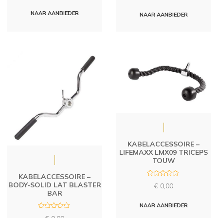
t
t
e
e
d
NAAR AANBIEDER
d
NAAR AANBIEDER
0
0
o
o
u
u
t
t
o
o
f
f
5
5
KABELACCESSOIRE –
LIFEMAXX LMX09 TRICEPS
TOUW
KABELACCESSOIRE –
R
BODY-SOLID LAT BLASTER
€
0,00
a
BAR
t
e
d
NAAR AANBIEDER
0
R
o