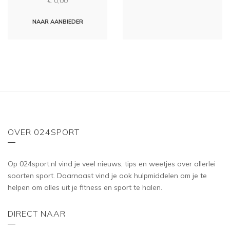
€
0,00
a
u
t
t
e
o
d
NAAR AANBIEDER
f
0
5
o
u
t
o
f
5
OVER 024SPORT
Op 024sport.nl vind je veel nieuws, tips en weetjes over allerlei
soorten sport. Daarnaast vind je ook hulpmiddelen om je te
helpen om alles uit je fitness en sport te halen.
DIRECT NAAR