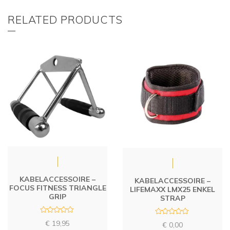
RELATED PRODUCTS
KABELACCESSOIRE –
KABELACCESSOIRE –
FOCUS FITNESS TRIANGLE
LIFEMAXX LMX25 ENKEL
GRIP
STRAP
R
R
€
19,95
€
0,00
a
a