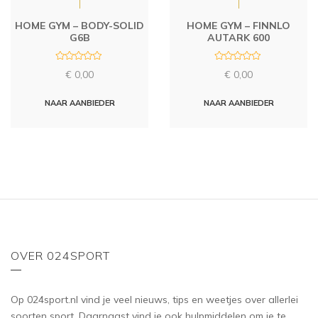
HOME GYM – BODY-SOLID
HOME GYM – FINNLO
G6B
AUTARK 600
R
R
€
0,00
€
0,00
a
a
t
t
e
e
d
d
NAAR AANBIEDER
NAAR AANBIEDER
0
0
o
o
u
u
t
t
o
o
f
f
5
5
OVER 024SPORT
Op 024sport.nl vind je veel nieuws, tips en weetjes over allerlei
soorten sport. Daarnaast vind je ook hulpmiddelen om je te