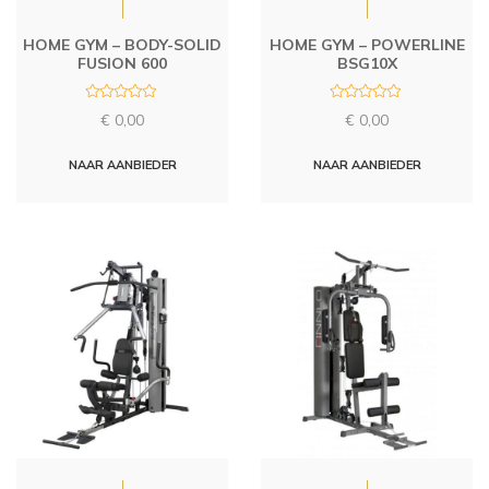
HOME GYM – BODY-SOLID
HOME GYM – POWERLINE
FUSION 600
BSG10X
R
R
€
0,00
€
0,00
a
a
t
t
e
e
d
d
NAAR AANBIEDER
NAAR AANBIEDER
0
0
o
o
u
u
t
t
o
o
f
f
5
5