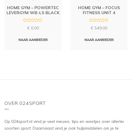
HOME GYM – POWERTEC
HOME GYM – FOCUS
LEVERGYM WB-LS BLACK
FITNESS UNIT 4
R
R
€
0,00
€
549,00
a
a
t
t
e
e
d
d
NAAR AANBIEDER
NAAR AANBIEDER
0
0
o
o
u
u
t
t
o
o
f
f
5
5
OVER 024SPORT
Op 024sport.nl vind je veel nieuws, tips en weetjes over allerlei
soorten sport. Daarnaast vind je ook hulpmiddelen om je te