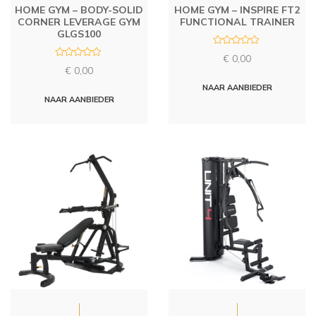
HOME GYM – BODY-SOLID
HOME GYM – INSPIRE FT2
CORNER LEVERAGE GYM
FUNCTIONAL TRAINER
GLGS100
R
€
0,00
a
R
t
€
0,00
a
e
t
d
NAAR AANBIEDER
e
0
d
NAAR AANBIEDER
o
0
u
o
t
u
o
t
f
o
5
f
5