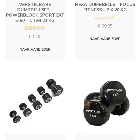
VERSTELBARE
HEXA DUMBBELLS – FOCUS
DUMBBELLSET –
FITNESS – 2 X 20 KG
POWERBLOCK SPORT EXP
5-50 – 1 T/M 23 KG
R
€
99,95
a
t
R
e
€
0,00
a
d
NAAR AANBIEDER
t
0
e
o
d
u
NAAR AANBIEDER
0
t
o
o
u
f
t
5
o
f
5