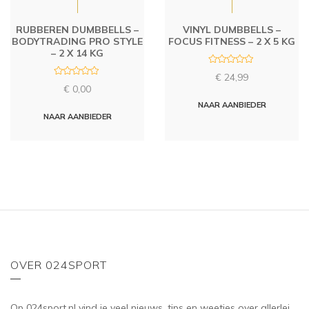
RUBBEREN DUMBBELLS –
VINYL DUMBBELLS –
BODYTRADING PRO STYLE
FOCUS FITNESS – 2 X 5 KG
– 2 X 14 KG
R
€
24,99
a
R
t
€
0,00
a
e
t
d
NAAR AANBIEDER
e
0
d
NAAR AANBIEDER
o
0
u
o
t
u
o
t
f
o
5
f
5
OVER 024SPORT
Op 024sport.nl vind je veel nieuws, tips en weetjes over allerlei