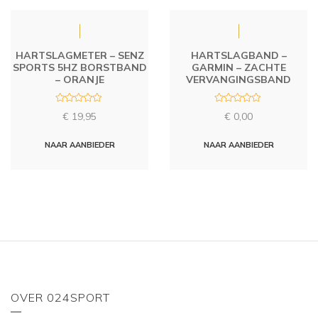
HARTSLAGMETER – SENZ
HARTSLAGBAND –
SPORTS 5HZ BORSTBAND
GARMIN – ZACHTE
– ORANJE
VERVANGINGSBAND
R
R
€
19,95
€
0,00
a
a
t
t
e
e
d
d
NAAR AANBIEDER
NAAR AANBIEDER
0
0
o
o
u
u
t
t
o
o
f
f
5
5
OVER 024SPORT