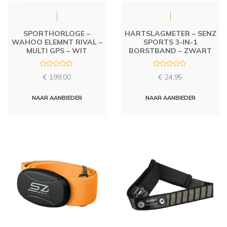
SPORTHORLOGE –
HARTSLAGMETER – SENZ
WAHOO ELEMNT RIVAL –
SPORTS 3-IN-1
MULTI GPS – WIT
BORSTBAND – ZWART
R
R
€
199,00
€
24,95
a
a
t
t
e
e
d
d
NAAR AANBIEDER
NAAR AANBIEDER
0
0
o
o
u
u
t
t
o
o
f
f
5
5