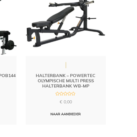
POB144
HALTERBANK – POWERTEC
OLYMPISCHE MULTI PRESS
HALTERBANK WB-MP
R
€
0,00
a
t
e
d
NAAR AANBIEDER
0
o
u
t
o
f