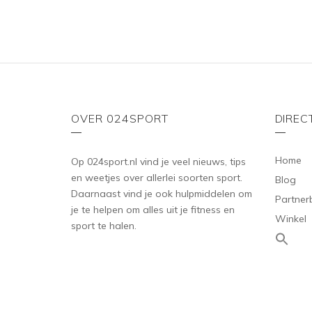
OVER 024SPORT
DIREC
Home
Op 024sport.nl vind je veel nieuws, tips
en weetjes over allerlei soorten sport.
Blog
Daarnaast vind je ook hulpmiddelen om
Partner
je te helpen om alles uit je fitness en
Winkel
sport te halen.