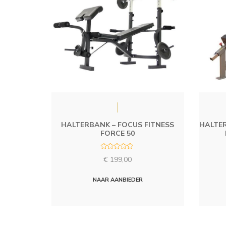
HALTERBANK – FOCUS FITNESS
HALTER
FORCE 50
R
€
199,00
a
t
e
d
NAAR AANBIEDER
0
o
u
t
o
f
5