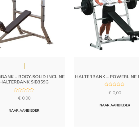
BANK – BODY-SOLID INCLINE
HALTERBANK – POWERLINE 
HALTERBANK SIB359G
R
€
0,00
a
R
t
€
0,00
a
e
t
d
NAAR AANBIEDER
e
0
d
NAAR AANBIEDER
o
0
u
o
t
u
o
t
f
o
5
f
5