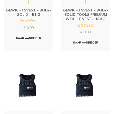
GEWICHTSVEST – BODY-
GEWICHTSVEST – BODY-
SOLID – 5 KG
SOLID TOOLS PREMIUM
WEIGHT VEST – 18 KG
R
€
0,00
a
R
t
€
0,00
a
e
t
d
NAAR AANBIEDER
e
0
d
NAAR AANBIEDER
o
0
u
o
t
u
o
t
f
o
5
f
5