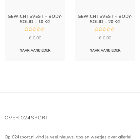
GEWICHTSVEST – BODY-
GEWICHTSVEST – BODY-
SOLID – 10 KG
SOLID – 20 KG
R
R
€
0,00
€
0,00
a
a
t
t
e
e
d
d
NAAR AANBIEDER
NAAR AANBIEDER
0
0
o
o
u
u
t
t
o
o
f
f
5
5
OVER 024SPORT
Op 024sport.nl vind je veel nieuws, tips en weetjes over allerlei