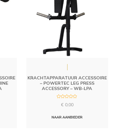
SSOIRE
KRACHTAPPARATUUR ACCESSOIRE
INE
– POWERTEC LEG PRESS
A
ACCESSORY – WB-LPA
R
€
0,00
a
t
e
d
NAAR AANBIEDER
0
o
u
t
o
f