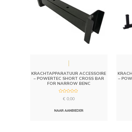
KRACHTAPPARATUUR ACCESSOIRE
KRACH
– POWERTEC SHORT CROSS BAR
– POW
FOR NARROW BENC
R
€
0,00
a
t
e
d
NAAR AANBIEDER
0
o
u
t
o
f