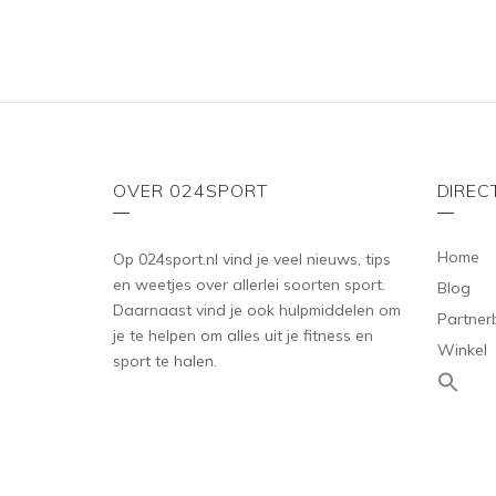
5
OVER 024SPORT
DIREC
Home
Op 024sport.nl vind je veel nieuws, tips
en weetjes over allerlei soorten sport.
Blog
Daarnaast vind je ook hulpmiddelen om
Partner
je te helpen om alles uit je fitness en
Winkel
sport te halen.