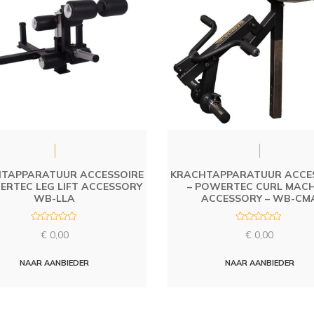
TAPPARATUUR ACCESSOIRE
KRACHTAPPARATUUR ACCE
ERTEC LEG LIFT ACCESSORY
– POWERTEC CURL MACH
WB-LLA
ACCESSORY – WB-CM
R
R
€
0,00
€
0,00
a
a
t
t
e
e
d
d
NAAR AANBIEDER
NAAR AANBIEDER
0
0
o
o
u
u
t
t
o
o
f
f