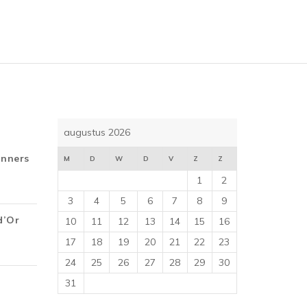
5
augustus 2026
inners
M
D
W
D
V
Z
Z
1
2
3
4
5
6
7
8
9
d’Or
10
11
12
13
14
15
16
17
18
19
20
21
22
23
24
25
26
27
28
29
30
31