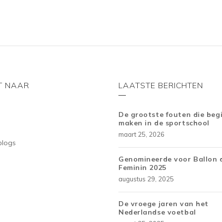
5
5
T NAAR
LAATSTE BERICHTEN
De grootste fouten die beg
maken in de sportschool
maart 25, 2026
blogs
Genomineerde voor Ballon 
Feminin 2025
augustus 29, 2025
De vroege jaren van het
Nederlandse voetbal