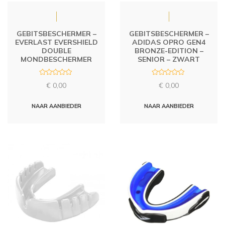
GEBITSBESCHERMER –
GEBITSBESCHERMER –
EVERLAST EVERSHIELD
ADIDAS OPRO GEN4
DOUBLE
BRONZE-EDITION –
MONDBESCHERMER
SENIOR – ZWART
R
R
€
0,00
€
0,00
a
a
t
t
e
e
d
d
NAAR AANBIEDER
NAAR AANBIEDER
0
0
o
o
u
u
t
t
o
o
f
f
5
5