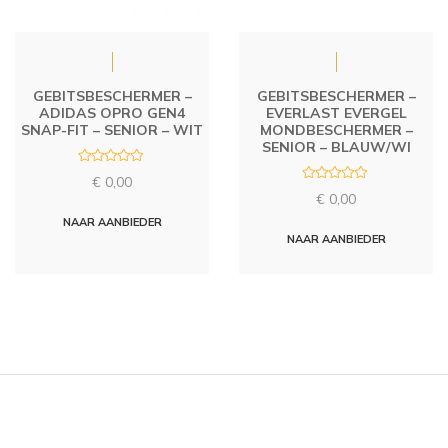
GEBITSBESCHERMER –
GEBITSBESCHERMER –
ADIDAS OPRO GEN4
EVERLAST EVERGEL
SNAP-FIT – SENIOR – WIT
MONDBESCHERMER –
SENIOR – BLAUW/WI
R
€
0,00
a
R
t
€
0,00
a
e
t
d
NAAR AANBIEDER
e
0
d
NAAR AANBIEDER
o
0
u
o
t
u
o
t
f
o
5
f
5