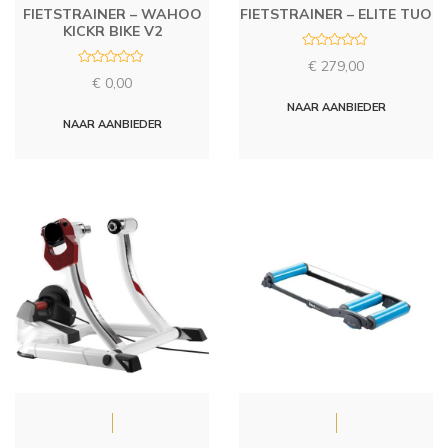
FIETSTRAINER – WAHOO
FIETSTRAINER – ELITE TUO
KICKR BIKE V2
R
€
279,00
a
R
t
€
0,00
a
e
t
d
NAAR AANBIEDER
e
0
d
NAAR AANBIEDER
o
0
u
o
t
u
o
t
f
o
5
f
5