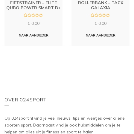
FIETSTRAINER – ELITE
ROLLERBANK – TACX
QUBO POWER SMART B+
GALAXIA
R
R
€
0,00
€
0,00
a
a
t
t
e
e
d
d
NAAR AANBIEDER
NAAR AANBIEDER
0
0
o
o
u
u
t
t
o
o
f
f
5
5
OVER 024SPORT
Op 024sport.nl vind je veel nieuws, tips en weetjes over allerlei
soorten sport. Daarnaast vind je ook hulpmiddelen om je te
helpen om alles uit je fitness en sport te halen.