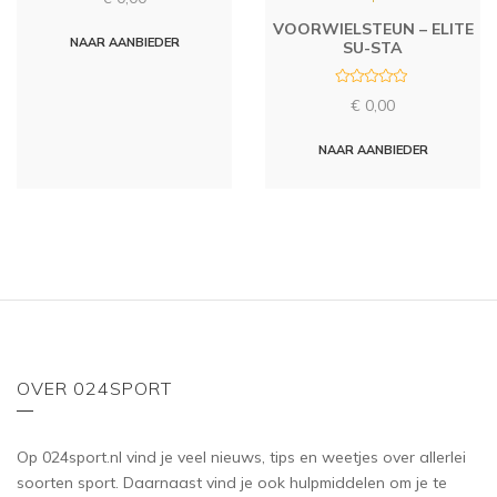
a
t
e
VOORWIELSTEUN – ELITE
d
NAAR AANBIEDER
SU-STA
0
o
u
t
R
€
0,00
o
a
f
t
5
e
d
NAAR AANBIEDER
0
o
u
t
o
f
5
OVER 024SPORT
Op 024sport.nl vind je veel nieuws, tips en weetjes over allerlei
soorten sport. Daarnaast vind je ook hulpmiddelen om je te