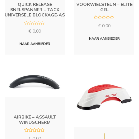
QUICK RELEASE
VOORWIELSTEUN – ELITE
SNELSPANNER – TACX
GEL
UNIVERSELE BLOCKAGE-AS
R
€
0,00
a
R
t
€
0,00
a
e
t
d
NAAR AANBIEDER
e
0
d
NAAR AANBIEDER
o
0
u
o
t
u
o
t
f
o
5
f
5
AIRBIKE – ASSAULT
WINDSCHERM
R
€
0,00