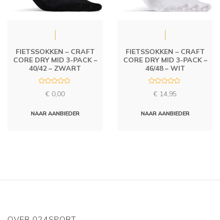
FIETSSOKKEN – CRAFT
FIETSSOKKEN – CRAFT
CORE DRY MID 3-PACK –
CORE DRY MID 3-PACK –
40/42 – ZWART
46/48 – WIT
R
R
€
0,00
€
14,95
a
a
t
t
e
e
d
d
NAAR AANBIEDER
NAAR AANBIEDER
0
0
o
o
u
u
t
t
o
o
f
f
5
5
OVER 024SPORT