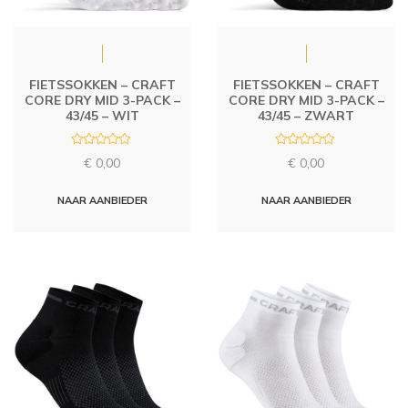
FIETSSOKKEN – CRAFT
FIETSSOKKEN – CRAFT
CORE DRY MID 3-PACK –
CORE DRY MID 3-PACK –
43/45 – WIT
43/45 – ZWART
R
R
€
0,00
€
0,00
a
a
t
t
e
e
d
d
NAAR AANBIEDER
NAAR AANBIEDER
0
0
o
o
u
u
t
t
o
o
f
f
5
5