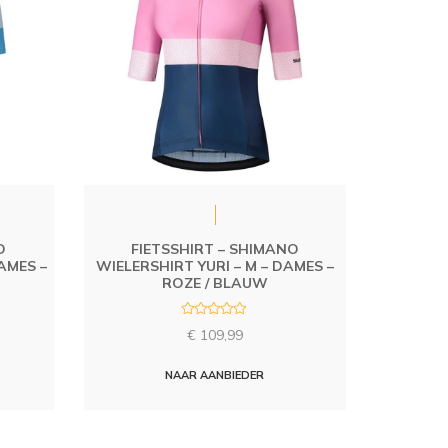
O
FIETSSHIRT – SHIMANO
DAMES –
WIELERSHIRT YURI – M – DAMES –
ROZE / BLAUW
R
€
109,99
a
t
e
d
NAAR AANBIEDER
0
o
u
t
o
f