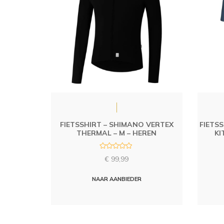
FIETSSHIRT – SHIMANO VERTEX
FIETS
THERMAL – M – HEREN
KI
R
€
99,99
a
t
e
d
NAAR AANBIEDER
0
o
u
t
o
f
5