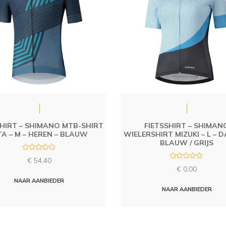
SHIRT – SHIMANO MTB-SHIRT
FIETSSHIRT – SHIMAN
TA – M – HEREN – BLAUW
WIELERSHIRT MIZUKI – L – 
BLAUW / GRIJS
R
€
54,40
a
R
t
€
0,00
a
e
t
d
NAAR AANBIEDER
e
0
d
NAAR AANBIEDER
o
0
u
o
t
u
o
t
f
o
5
f