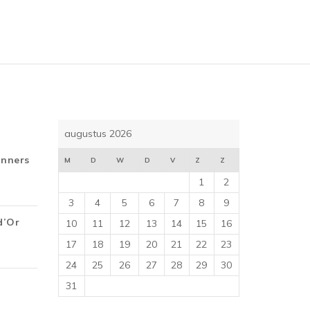
5
augustus 2026
inners
M
D
W
D
V
Z
Z
1
2
3
4
5
6
7
8
9
d’Or
10
11
12
13
14
15
16
17
18
19
20
21
22
23
24
25
26
27
28
29
30
31