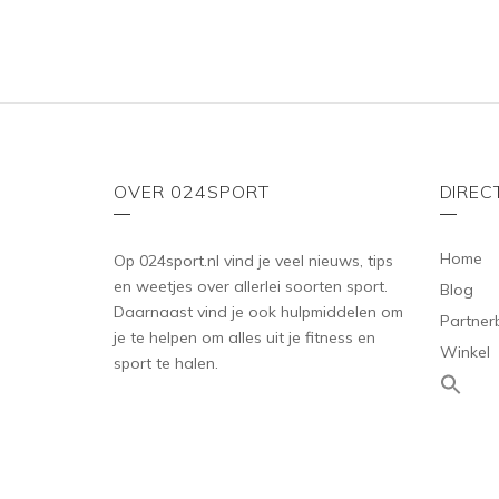
OVER 024SPORT
DIREC
Home
Op 024sport.nl vind je veel nieuws, tips
en weetjes over allerlei soorten sport.
Blog
Daarnaast vind je ook hulpmiddelen om
Partner
je te helpen om alles uit je fitness en
Winkel
sport te halen.