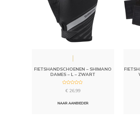
FIETSHANDSCHOENEN – SHIMANO
FIETS
DAMES – L – ZWART
R
€
26,99
a
t
e
d
NAAR AANBIEDER
0
o
u
t
o
f
5