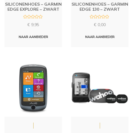
SILICONENHOES – GARMIN
SILICONENHOES – GARMIN
EDGE EXPLORE – ZWART
EDGE 130 – ZWART
R
R
€
9,95
€
0,00
a
a
t
t
e
e
d
d
NAAR AANBIEDER
NAAR AANBIEDER
0
0
o
o
u
u
t
t
o
o
f
f
5
5