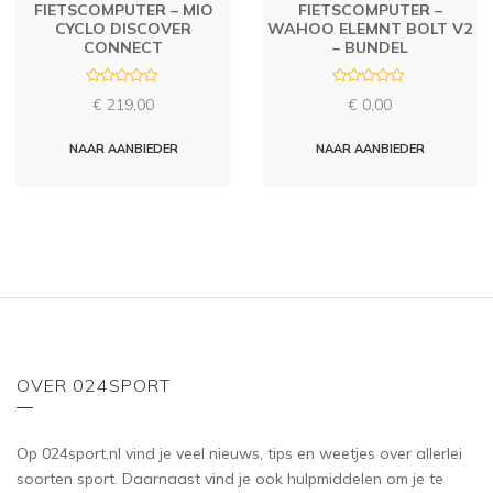
FIETSCOMPUTER – MIO
FIETSCOMPUTER –
CYCLO DISCOVER
WAHOO ELEMNT BOLT V2
CONNECT
– BUNDEL
R
R
€
219,00
€
0,00
a
a
t
t
e
e
d
d
NAAR AANBIEDER
NAAR AANBIEDER
0
0
o
o
u
u
t
t
o
o
f
f
5
5
OVER 024SPORT
Op 024sport.nl vind je veel nieuws, tips en weetjes over allerlei
soorten sport. Daarnaast vind je ook hulpmiddelen om je te