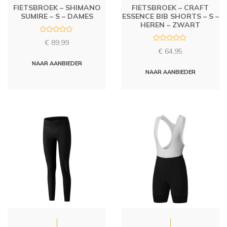
FIETSBROEK – SHIMANO
FIETSBROEK – CRAFT
SUMIRE – S – DAMES
ESSENCE BIB SHORTS – S –
HEREN – ZWART
R
€
89,99
a
R
t
€
64,95
a
e
t
d
NAAR AANBIEDER
e
0
d
NAAR AANBIEDER
o
0
u
o
t
u
o
t
f
o
5
f
5