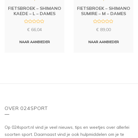
FIETSBROEK – SHIMANO
FIETSBROEK – SHIMANO
KAEDE – L – DAMES
SUMIRE – M – DAMES
R
R
€
66,04
€
89,00
a
a
t
t
e
e
d
d
NAAR AANBIEDER
NAAR AANBIEDER
0
0
o
o
u
u
t
t
o
o
f
f
5
5
OVER 024SPORT
Op 024sport.nl vind je veel nieuws, tips en weetjes over allerlei
soorten sport. Daarnaast vind je ook hulpmiddelen om je te