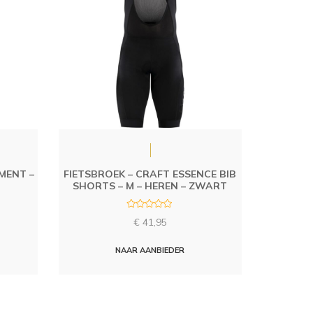
MENT –
FIETSBROEK – CRAFT ESSENCE BIB
SHORTS – M – HEREN – ZWART
R
€
41,95
a
t
e
d
NAAR AANBIEDER
0
o
u
t
o
f
5