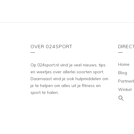
OVER 024SPORT
DIREC
Home
Op 024sport.nl vind je veel nieuws, tips
en weetjes over allerlei soorten sport.
Blog
Daarnaast vind je ook hulpmiddelen om
Partner
je te helpen om alles uit je fitness en
Winkel
sport te halen.