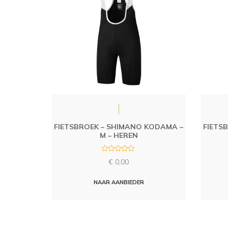
FIETSBROEK – SHIMANO KODAMA –
FIETS
M – HEREN
R
€
0,00
a
t
e
d
NAAR AANBIEDER
0
o
u
t
o
f
5